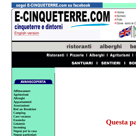
Affittacamere
Agriturismi
Alberghi
Appartamenti
Associazioni
Bed an Breakfast
Camping
Case vacanza
Questa pa
Enoteche
Gelaterie
Incoming
Negozi per la casa
Negozi particolari