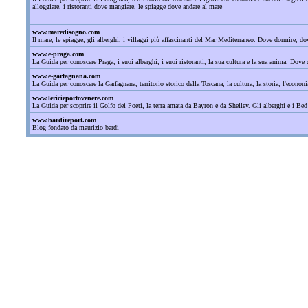
alloggiare, i ristoranti dove mangiare, le spiagge dove andare al mare
www.maredisogno.com
Il mare, le spiagge, gli alberghi, i villaggi più affascinanti del Mar Mediterraneo. Dove dormire, 
www.e-praga.com
La Guida per conoscere Praga, i suoi alberghi, i suoi ristoranti, la sua cultura e la sua anima. Dove d
www.e-garfagnana.com
La Guida per conoscere la Garfagnana, territorio storico della Toscana, la cultura, la storia, l'econonia
www.lericieportovenere.com
La Guida per scoprire il Golfo dei Poeti, la terra amata da Bayron e da Shelley. Gli alberghi e i Bed
www.bardireport.com
Blog fondato da maurizio bardi