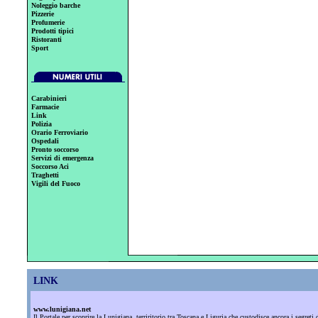
Noleggio barche
Pizzerie
Profumerie
Prodotti tipici
Ristoranti
Sport
Carabinieri
Farmacie
Link
Polizia
Orario Ferroviario
Ospedali
Pronto soccorso
Servizi di emergenza
Soccorso Aci
Traghetti
Vigili del Fuoco
LINK
www.lunigiana.net
Il Portale per scoprire la Lunigiana, terriritorio tra Toscana e Liguria che custodisce ancora i segre