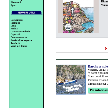
Riom
Ristoranti
Vern
Sport
Carabinieri
Farmacie
Link
Polizia
Orario Ferroviario
Ospedali
Pronto soccorso
Servizi di emergenza
Traghetti
Vigili del Fuoco
N
Barche a nole
Vernazza, Cinque T
I
n barca è possibi
Sono possibili co
Palmaria, l'isola 
direttamente per 