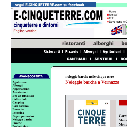
noleggio barche nelle cinque terre
Noleggio barche a Vernazza
Agriturismi
Alberghi
Appartamenti
Associazioni
Bed an Breakfast
Caffè e Pub
Camping
Case vacanza
Enoteche
Incoming
Corni
Negozi particolari
Noleggio barche
Mana
Pizzerie
Mont
Prodotti tipici