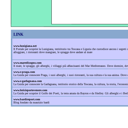
LINK
www.lunigiana.net
Il Portale per scoprire la Lunigiana, terriritorio tra Toscana e Liguria che custodisce ancora i segre
alloggiare, i ristoranti dove mangiare, le spiagge dove andare al mare
www.maredisogno.com
Il mare, le spiagge, gli alberghi, i villaggi più affascinanti del Mar Mediterraneo. Dove dormire, 
www.e-praga.com
La Guida per conoscere Praga, i suoi alberghi, i suoi ristoranti, la sua cultura e la sua anima. Dove d
www.e-garfagnana.com
La Guida per conoscere la Garfagnana, territorio storico della Toscana, la cultura, la storia, l'econonia
www.lericieportovenere.com
La Guida per scoprire il Golfo dei Poeti, la terra amata da Bayron e da Shelley. Gli alberghi e i Bed
www.bardireport.com
Blog fondato da maurizio bardi