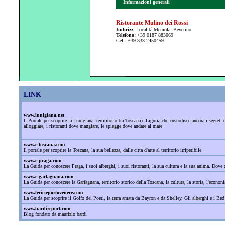
Informazioni generali
Ristorante Mulino dei Rossi
Indirizz
: Località Memola, Beverino
Telefono:
+39 0187 883069
Cell: +39 333 2450459
LINK
www.lunigiana.net
Il Portale per scoprire la Lunigiana, terriritorio tra Toscana e Liguria che custodisce ancora i segre
alloggiare, i ristoranti dove mangiare, le spiagge dove andare al mare
www.e-toscana.com
Il portale per scoprire la Toscana, la sua bellezza, dalle città d'arte al territorio irripetibile
www.e-praga.com
La Guida per conoscere Praga, i suoi alberghi, i suoi ristoranti, la sua cultura e la sua anima. Dove d
www.e-garfagnana.com
La Guida per conoscere la Garfagnana, territorio storico della Toscana, la cultura, la storia, l'econonia
www.lericieportovenere.com
La Guida per scoprire il Golfo dei Poeti, la terra amata da Bayron e da Shelley. Gli alberghi e i Bed
www.bardireport.com
Blog fondato da maurizio bardi