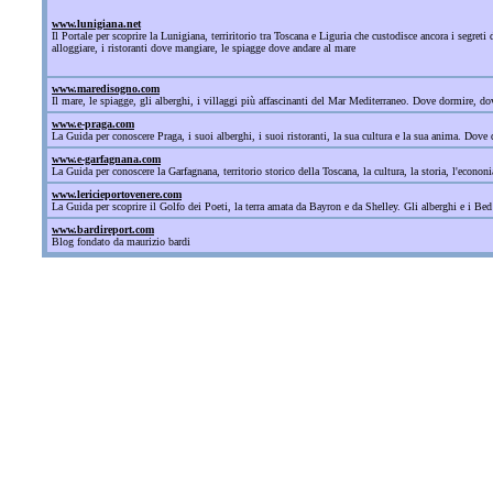
www.lunigiana.net
Il Portale per scoprire la Lunigiana, terriritorio tra Toscana e Liguria che custodisce ancora i segre
alloggiare, i ristoranti dove mangiare, le spiagge dove andare al mare
www.maredisogno.com
Il mare, le spiagge, gli alberghi, i villaggi più affascinanti del Mar Mediterraneo. Dove dormire, 
www.e-praga.com
La Guida per conoscere Praga, i suoi alberghi, i suoi ristoranti, la sua cultura e la sua anima. Dove d
www.e-garfagnana.com
La Guida per conoscere la Garfagnana, territorio storico della Toscana, la cultura, la storia, l'econonia
www.lericieportovenere.com
La Guida per scoprire il Golfo dei Poeti, la terra amata da Bayron e da Shelley. Gli alberghi e i Bed
www.bardireport.com
Blog fondato da maurizio bardi