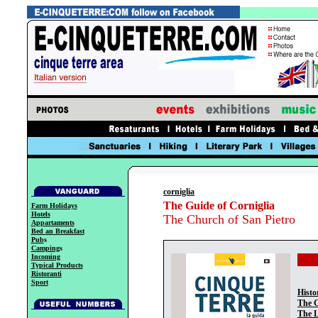
corniglia
The Guide of Corniglia
Farm Holidays
Hotels
The Church of San Pietro
Appartaments
Bed an Breakfast
Pub
s
Camping
s
Incoming
Typical Products
Ristoranti
Sport
Histo
The C
The 