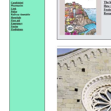
The b
Carabinieri
Pharmacies
How t
Link
Festi
Police
Resta
Railway timetable
Hospitals
First aid
Emergency
Ferries
Firefighters