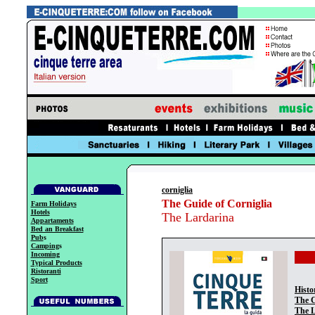
corniglia
The Guide of Corniglia
Farm Holidays
Hotels
The Lardarina
Appartaments
Bed an Breakfast
Pub
s
Camping
s
Incoming
Typical Products
Ristoranti
Sport
Histo
The C
The 