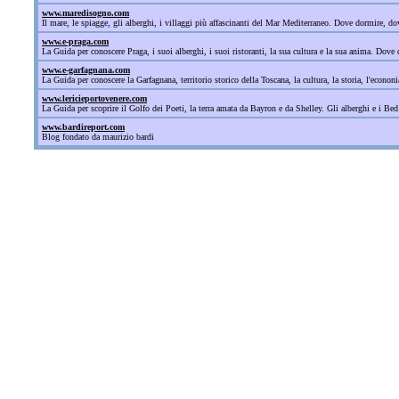
www.maredisogno.com
Il mare, le spiagge, gli alberghi, i villaggi più affascinanti del Mar Mediterraneo. Dove dormire, 
www.e-praga.com
La Guida per conoscere Praga, i suoi alberghi, i suoi ristoranti, la sua cultura e la sua anima. Dove d
www.e-garfagnana.com
La Guida per conoscere la Garfagnana, territorio storico della Toscana, la cultura, la storia, l'econonia
www.lericieportovenere.com
La Guida per scoprire il Golfo dei Poeti, la terra amata da Bayron e da Shelley. Gli alberghi e i Bed
www.bardireport.com
Blog fondato da maurizio bardi