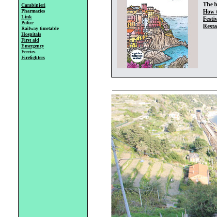
The b
Carabinieri
Pharmacies
How t
Link
Festi
Police
Resta
Railway timetable
Hospitals
First aid
Emergency
Ferries
Firefighters