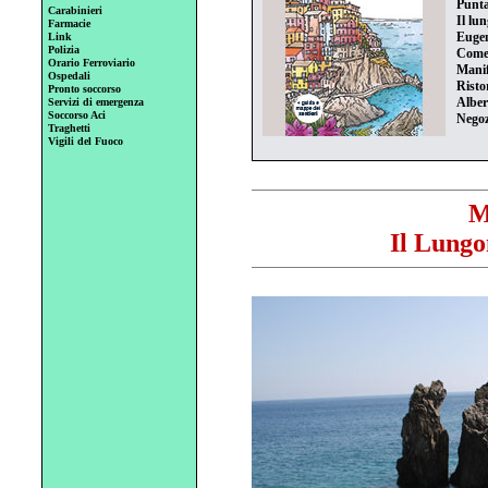
Punta
Carabinieri
Il lu
Farmacie
Eugen
Link
Polizia
Come 
Orario Ferroviario
Manif
Ospedali
Risto
Pronto soccorso
Alber
Servizi di emergenza
Soccorso Aci
Negoz
Traghetti
Vigili del Fuoco
M
Il Lungo