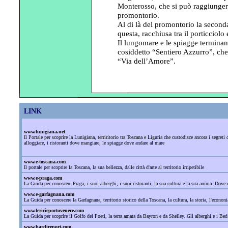
Monterosso, che si può raggiungere
promontorio.
Al di là del promontorio la second
questa, racchiusa tra il porticciolo 
Il lungomare e le spiagge terminan
cosiddetto “Sentiero Azzurro”, che
“Via dell’Amore”.
LINK
www.lunigiana.net
Il Portale per scoprire la Lunigiana, terriritorio tra Toscana e Liguria che custodisce ancora i segre
alloggiare, i ristoranti dove mangiare, le spiagge dove andare al mare
www.e-toscana.com
Il portale per scoprire la Toscana, la sua bellezza, dalle città d'arte al territorio irripetibile
www.e-praga.com
La Guida per conoscere Praga, i suoi alberghi, i suoi ristoranti, la sua cultura e la sua anima. Dove d
www.e-garfagnana.com
La Guida per conoscere la Garfagnana, territorio storico della Toscana, la cultura, la storia, l'econonia
www.lericieportovenere.com
La Guida per scoprire il Golfo dei Poeti, la terra amata da Bayron e da Shelley. Gli alberghi e i Bed
www.bardireport.com