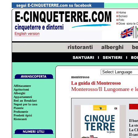
monterosso
La guida di Monterosso
Affittacamere
Monterosso/Il Lungomare e l
Agriturismi
Alberghi
Appartamenti
Bed an Breakfast
Negozi per la casa
Pizzerie
Profumerie
Prodotti tipici
Ristoranti
Il bo
La st
La Ch
Il ca