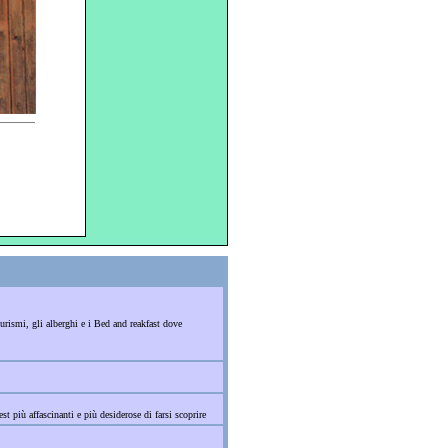
turismi, gli alberghi e i Bed and reakfast dove
st più affascinanti e più desiderose di farsi scoprire