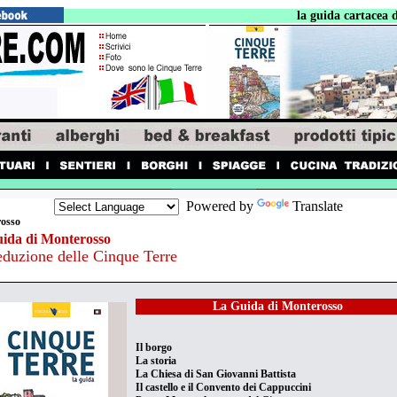
la guida cartacea delle 
Powered by
Translate
osso
uida di Monterosso
eduzione delle Cinque Terre
La Guida di Monterosso
Il borgo
La storia
La Chiesa di San Giovanni Battista
Il castello e il Convento dei Cappuccini