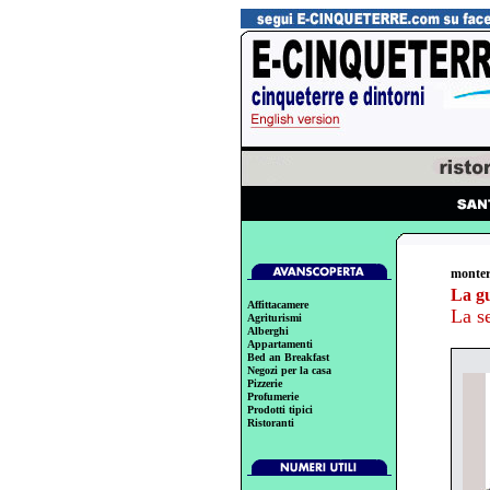
monter
La g
Affittacamere
La s
Agriturismi
Alberghi
Appartamenti
Bed an Breakfast
Negozi per la casa
Pizzerie
Profumerie
Prodotti tipici
Ristoranti