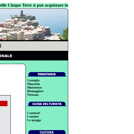
Cinque Terre si può acquistare in tutte le librerie
Corniglia
Manarola
Monterosso
Riomaggiore
Vernazza
I santuari
I sentieri
Le spiagge