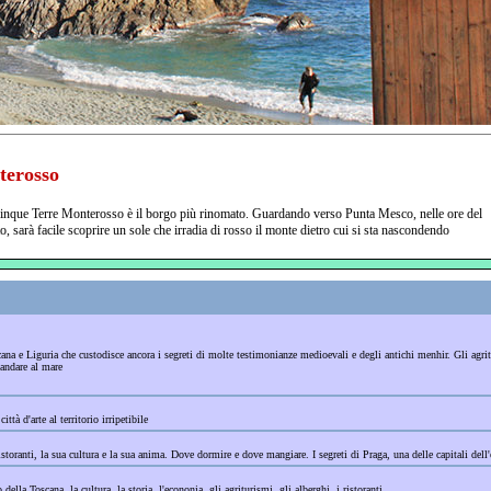
erosso
inque Terre Monterosso è il borgo più rinomato. Guardando verso Punta Mesco, nelle ore del
o, sarà facile scoprire un sole che irradia di rosso il monte dietro cui si sta nascondendo
oscana e Liguria che custodisce ancora i segreti di molte testimonianze medioevali e degli antichi menhir. Gli agri
 andare al mare
ittà d'arte al territorio irripetibile
storanti, la sua cultura e la sua anima. Dove dormire e dove mangiare. I segreti di Praga, una delle capitali dell'e
della Toscana, la cultura, la storia, l'econonia, gli agriturismi, gli alberghi, i ristoranti