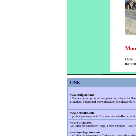
Mont
Delle C
tramont
LINK
www.lunigiana.net
Il Portale per scoprire la Lunigiana, terriritorio tra T
alloggiare, i ristoranti dove mangiare, le spiagge dove
www.e-toscana.com
Il portale per scoprire la Toscana, la sua bellezza, dalle c
www.e-praga.com
La Guida per conoscere Praga, i suoi alberghi, i suoi ri
www.e-garfagnana.com
La Guida per conoscere la Garfagnana, territorio storico 